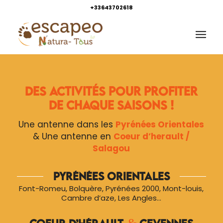
+33643702618
Des activités pour profiter
de chaque saisons !
Une antenne dans les
Pyrénées Orientales
& Une antenne en
Coeur d’herault /
Salagou
Pyrénées Orientales
Font-Romeu, Bolquère, Pyrénées 2000, Mont-louis,
Cambre d’aze, Les Angles…